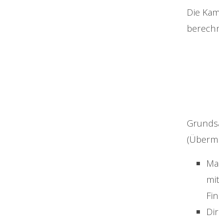
Die Kam
berechn
Grundsä
(Übermi
Ma
mi
Fi
Di