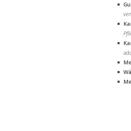
Gu
ve
Ka
Pfl
Ka
add
Me
Wä
Me