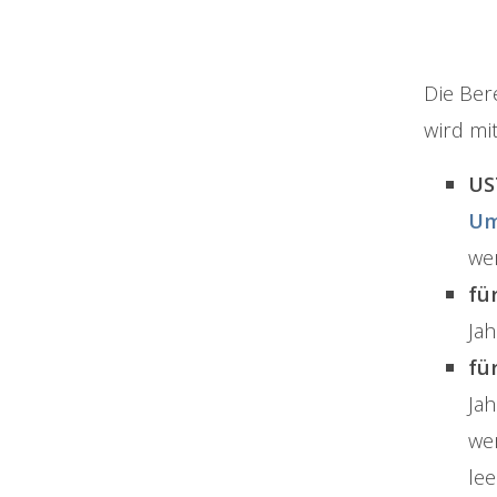
Die Be
wird mi
US
Um
wer
fü
Ja
fü
Ja
we
lee