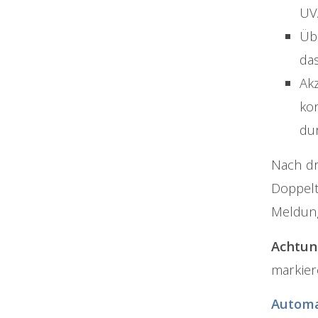
UV
Üb
das
Akz
kon
du
Nach dr
Doppelt
Meldun
Achtun
markier
Automa