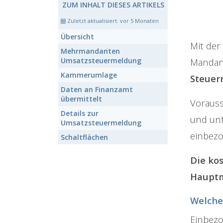
ZUM INHALT DIESES ARTIKELS
Zuletzt aktualisiert:
vor 5 Monaten
Übersicht
Mit der
Mehrmandanten
Umsatzsteuermeldung
Mandant
Kammerumlage
Steue
Daten an Finanzamt
übermittelt
Vorauss
Details zur
und un
Umsatzsteuermeldung
einbezo
Schaltflächen
Die ko
Haupt
Welche
Einbezo