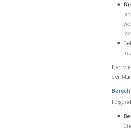
fü
Ja
we
lee
Be
ink
Nachdem
der Man
Berech
Folgend
Be
Ch