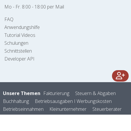
Mo - Fr. 8:00 - 18:00 per Mail
FAQ
Anwendungshilfe
Tutorial Videos
Schulungen
Schnittstellen
Developer API
Unsere Themen
Fakturierung
Steuern & Abgaben
Buchhaltung
Betriebsausgaben I Werbungskosten
Betriebseinnahmen
Kleinunternehmer
Steuerberater
Buchhalter
Vermietung & Verpachtung
Registrierkassenpflicht
Mitarbeiter
Förderungen