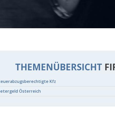
THEMENÜBERSICHT
F
teuerabzugsberechtigte Kfz
metergeld Österreich