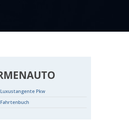
IRMENAUTO
Luxustangente Pkw
Fahrtenbuch