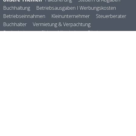
Buchhaltung
Betriebsausgaben I Werbungskosten
Betriebseinnahmen
Kleinunternehmer
Steuerberater
Buchhalter
Vermietung & Verpachtung
Registrierkassenpflicht
Mitarbeiter
Förderungen
Kostenarten
Kostenrechnung
Selbstständig machen
Rechtsformen
Versicherungen
Abschreibungen
Firmenauto
Reisekosten
Zoll & Logistik
Verein & Vereinswesen
Zahlungsverkehr
Kennzahlen
Preisgestaltung
Geld verdienen
E-Rechnung
Rechnungsprogramm
©
manubu
2026
powered by
FAQ
magnolia cms
About