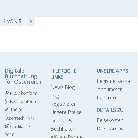
1
VON
5
Digitale
HILFREICHE
UNSERE APPS
Buchhaltung
LINKS
Registrierkassa
für Österreich
News Blog
manumeter
RKSV konform
Login
PaperCut
BAO konform
Registrieren
DETAILS ZU
100 %
Unsere Preise
Österreich 🇦🇹
Reisekosten
Berater &
Qualität seit
Doku-Archiv
Buchhalter
2010
Affiliate Partner