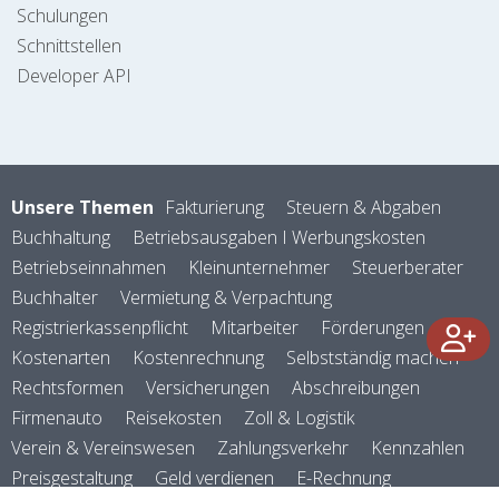
Schulungen
Schnittstellen
Developer API
Unsere Themen
Fakturierung
Steuern & Abgaben
Buchhaltung
Betriebsausgaben I Werbungskosten
Betriebseinnahmen
Kleinunternehmer
Steuerberater
Buchhalter
Vermietung & Verpachtung
Registrierkassenpflicht
Mitarbeiter
Förderungen
Kostenarten
Kostenrechnung
Selbstständig machen
Rechtsformen
Versicherungen
Abschreibungen
Firmenauto
Reisekosten
Zoll & Logistik
Verein & Vereinswesen
Zahlungsverkehr
Kennzahlen
Preisgestaltung
Geld verdienen
E-Rechnung