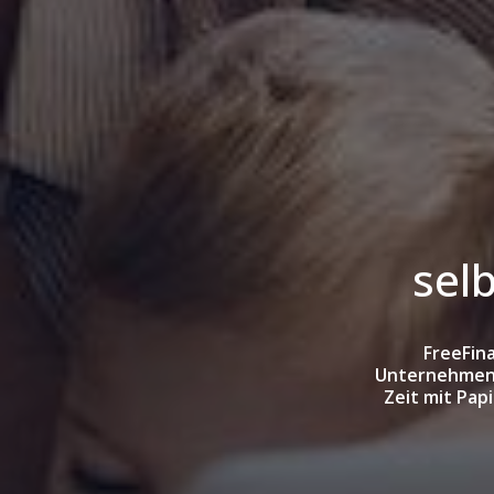
sel
FreeFina
Unternehmen e
Zeit mit Pap