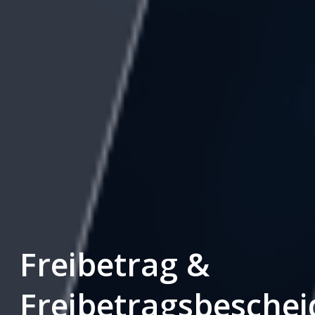
Freibetrag &
Freibetragsbeschei