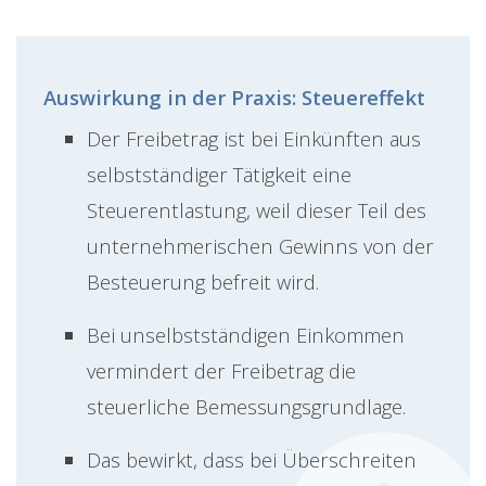
Auswirkung in der Praxis: Steuereffekt
Der Freibetrag ist bei Einkünften aus
selbstständiger Tätigkeit eine
Steuerentlastung, weil dieser Teil des
unternehmerischen Gewinns von der
Besteuerung befreit wird.
Bei unselbstständigen Einkommen
vermindert der Freibetrag die
steuerliche Bemessungsgrundlage.
Das bewirkt, dass bei Überschreiten