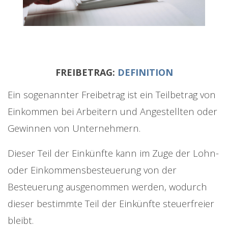
FREIBETRAG:
DEFINITION
Ein sogenannter Freibetrag ist ein Teilbetrag von
Einkommen bei Arbeitern und Angestellten oder
Gewinnen von Unternehmern.
Dieser Teil der Einkünfte kann im Zuge der Lohn-
oder Einkommensbesteuerung von der
Besteuerung ausgenommen werden, wodurch
dieser bestimmte Teil der Einkünfte steuerfreier
bleibt.