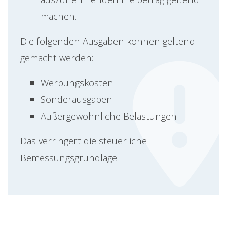
machen.
Die folgenden Ausgaben können geltend
gemacht werden:
Werbungskosten
Sonderausgaben
Außergewöhnliche Belastungen
Das verringert die steuerliche
Bemessungsgrundlage.