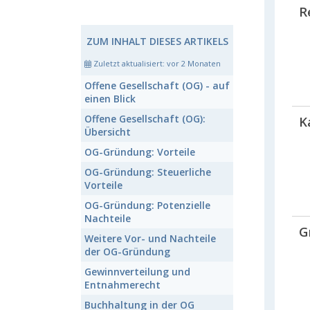
R
ZUM INHALT DIESES ARTIKELS
Zuletzt aktualisiert:
vor 2 Monaten
Offene Gesellschaft (OG)
- auf
einen Blick
Offene Gesellschaft (OG):
K
Übersicht
OG-Gründung:
Vorteile
OG-Gründung:
Steuerliche
Vorteile
OG-Gründung:
Potenzielle
Nachteile
G
Weitere Vor- und Nachteile
der OG-Gründung
Gewinnverteilung
und
Entnahmerecht
Buchhaltung
in der OG