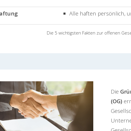
aftung
Alle haften
persönlich, 
Die 5 wichtigsten Fakten zur offenen Gese
Die
Grü
(OG)
erm
Gesells
Unterne
Gesells