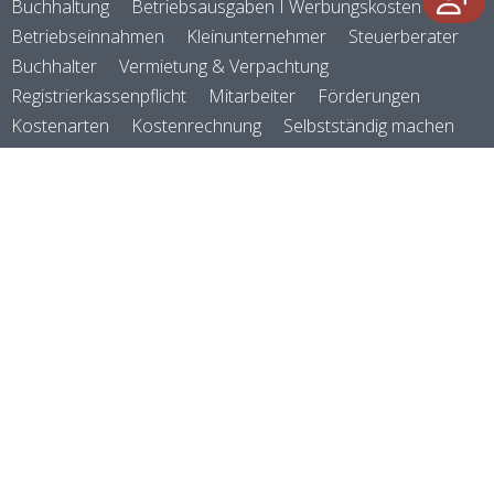
Buchhaltung
Betriebsausgaben I Werbungskosten
Betriebseinnahmen
Kleinunternehmer
Steuerberater
Buchhalter
Vermietung & Verpachtung
Registrierkassenpflicht
Mitarbeiter
Förderungen
Kostenarten
Kostenrechnung
Selbstständig machen
Rechtsformen
Versicherungen
Abschreibungen
Firmenauto
Reisekosten
Zoll & Logistik
Verein & Vereinswesen
Zahlungsverkehr
Kennzahlen
Preisgestaltung
Geld verdienen
E-Rechnung
Rechnungsprogramm
©
manubu
2026
powered by
FAQ
magnolia cms
About
AGB