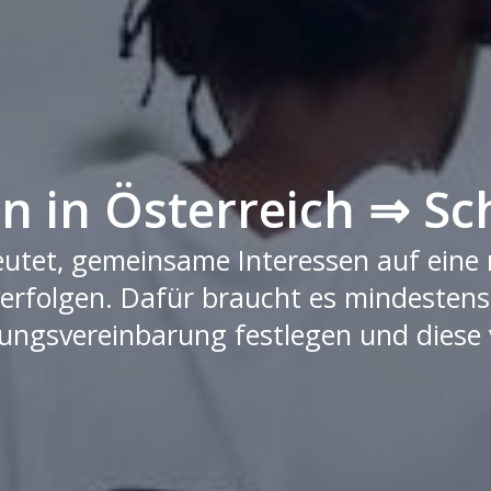
 in Österreich ⇒ Schr
eutet, gemeinsame Interessen auf eine
 verfolgen. Dafür braucht es mindestens
dungsvereinbarung festlegen und diese