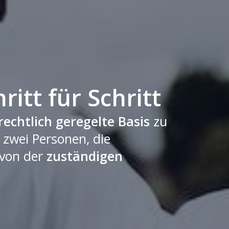
itt für Schritt
rechtlich geregelte Basis
zu
 zwei Personen, die
 von der
zuständigen