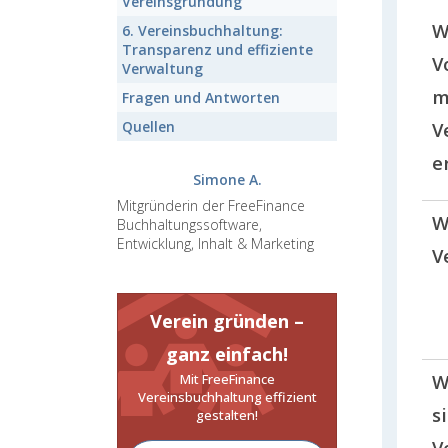
Vereinsgründung
W
6.
Vereinsbuchhaltung:
Transparenz und effiziente
V
Verwaltung
m
Fragen und Antworten
V
Quellen
e
Simone A.
Mitgründerin der FreeFinance
W
Buchhaltungssoftware,
Entwicklung, Inhalt & Marketing
V
Verein gründen –
ganz einfach!
W
Mit FreeFinance
Vereinsbuchhaltung effizient
s
gestalten!
V