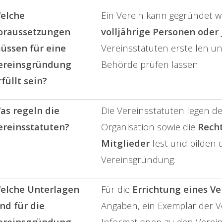
elche
Ein Verein kann gegründet
oraussetzungen
volljährige Personen oder 
üssen für eine
Vereinsstatuten erstellen u
ereinsgründung
Behörde prüfen lassen.
rfüllt sein?
as regeln die
Die Vereinsstatuten legen d
ereinsstatuten?
Organisation sowie die
Recht
Mitglieder
fest und bilden d
Vereinsgründung.
elche Unterlagen
Für die
Errichtung eines Ve
ind für die
Angaben, ein Exemplar der V
ereinsgründung
Informationen zu den Verei