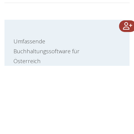
Umfassende
Buchhaltungssoftware für
Österreich
Von A wie Automatisierung
bis Z wie Zeitersparnis:
Steuererklärungen
einfach erstellen &
direkt einreichen
Übermittlung der