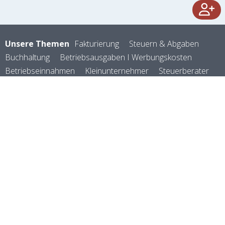
Unsere Themen
Fakturierung
Steuern & Abgaben
Buchhaltung
Betriebsausgaben I Werbungskosten
Betriebseinnahmen
Kleinunternehmer
Steuerberater
Buchhalter
Vermietung & Verpachtung
Registrierkassenpflicht
Mitarbeiter
Förderungen
Kostenarten
Kostenrechnung
Selbstständig machen
Rechtsformen
Versicherungen
Abschreibungen
Firmenauto
Reisekosten
Zoll & Logistik
Verein & Vereinswesen
Zahlungsverkehr
Kennzahlen
Preisgestaltung
Geld verdienen
E-Rechnung
Rechnungsprogramm
©
manubu