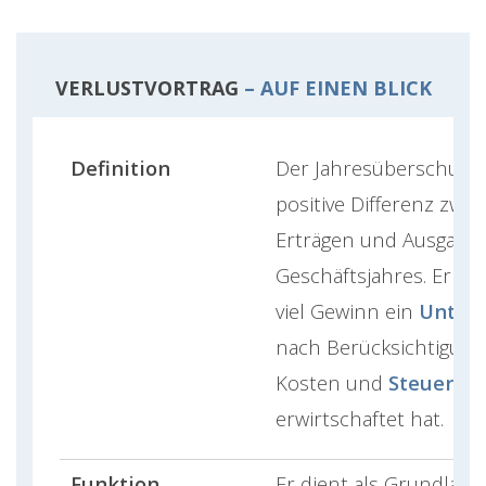
VERLUSTVORTRAG
– AUF EINEN BLICK
Definition
Der Jahresüberschuss i
positive Differenz zwi
Erträgen und Ausgaben
Geschäftsjahres. Er zeig
viel Gewinn ein
Unter
nach Berücksichtigung 
Kosten und
Steuern
erwirtschaftet hat.
Funktion
Er dient als Grundlage 