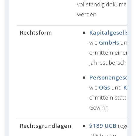
vollständig dokumentie
werden.
Rechtsform
Kapitalgesellsch
wie
GmbHs
und A
ermitteln einen
Jahresüberschuss
Personengesells
wie
OGs
und
KGs
,
ermitteln stattde
Gewinn.
Rechtsgrundlagen
§ 189 UGB
regelt 
Pflicht von