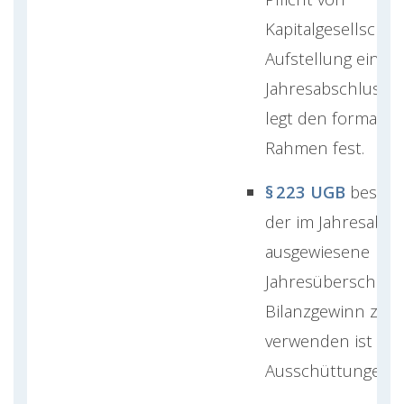
Kapitalgesellschaf
Aufstellung eines
Jahresabschlusse
legt den formalen
Rahmen fest.
§ 223 UGB
bestim
der im Jahresabsc
ausgewiesene
Jahresüberschuss
Bilanzgewinn zu
verwenden ist (z. B
Ausschüttungen).