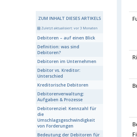
F
ZUM INHALT DIESES ARTIKELS
Zuletzt aktualisiert:
vor 3 Monaten
Debitoren
– auf einen Blick
Definition:
was sind
Debitoren
?
R
Debitoren
im Unternehmen
Debitor vs. Kreditor:
Unterschied
B
Kreditorische
Debitoren
Debitorenverwaltung:
Aufgaben & Prozesse
Debitorenziel:
Kennzahl für
die
Umschlagsgeschwindigkeit
B
von Forderungen
F
Bedeutung der Debitoren für