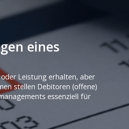
gen eines
 oder Leistung erhalten, aber
n stellen Debitoren (offene)
managements essenziell für