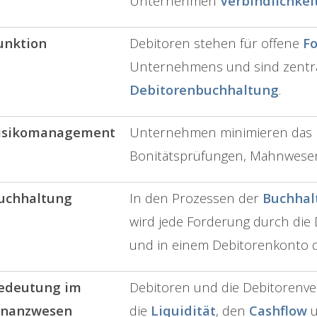
Unternehmen
Verbindlichkei
unktion
Debitoren stehen für offene
F
Unternehmens und sind zentra
Debitorenbuchhaltung
.
isikomanagement
Unternehmen minimieren das D
Bonitätsprüfungen, Mahnwese
uchhaltung
In den Prozessen der
Buchhal
wird jede Forderung durch die
und in einem Debitorenkonto 
edeutung im
Debitoren und die Debitorenve
inanzwesen
die
Liquidität
, den
Cashflow
u