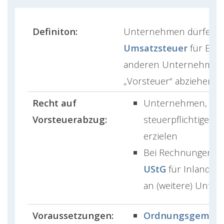
Definiton:
Unternehmen dürfen di
Umsatzsteuer
für Eink
anderen Unternehmen 
„Vorsteuer“ abziehen.
Recht auf
Unternehmen, die
Vorsteuerabzug:
steuerpflichtige U
erzielen
Bei Rechnungen n
UStG
für Inlandsle
an (weitere) Unte
Voraussetzungen:
Ordnungsgemäß