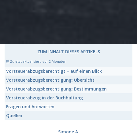
ZUM INHALT DIESES ARTIKELS
Zuletzt aktualisiert:
vor 2 Monaten
Vorsteuerabzugsberechtigt
– auf einen Blick
Vorsteuerabzugsberechtigung:
Übersicht
Vorsteuerabzugsberechtigung:
Bestimmungen
Vorsteuerabzug
in der Buchhaltung
Fragen und Antworten
Quellen
Simone A.