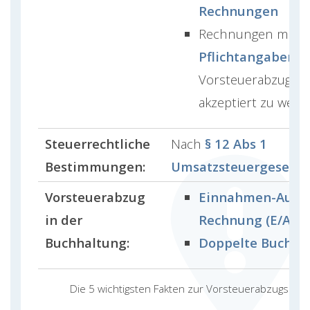
Rechnungen
Rechnungen mit b
Pflichtangaben
, 
Vorsteuerabzugsbe
akzeptiert zu werd
Steuerrechtliche
Nach
§ 12 Abs 1
Bestimmungen:
Umsatzsteuergesetz (
Vorsteuerabzug
Einnahmen-Ausg
in der
Rechnung (E/A)
Buchhaltung:
Doppelte Buchha
Die 5 wichtigsten Fakten zur Vorsteuerabzugsber