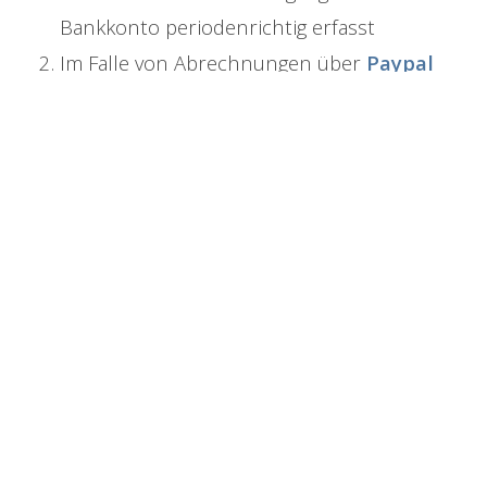
Bankkonto periodenrichtig erfasst
Im Falle von Abrechnungen über
Paypal
oder Kreditkarten
zum richtigen Zeitpunkt
(Geldeingang auf dem Bankkonto) erfasst
Direktes Schließen der
offenen Rechnung/Ausgangsrechnung
Wir empfehlen ein eigenes Buchhaltungs-Konto
für jede Bezahlungsart (Payment Method) in
FreeFinance anzulegen und dann zu verbinden!
Die Umbuchung der Auszahlungsbeträge von
diesem Konto auf zB: das Bankkonto dann direkt
beim Eingang am Bankkonto direkt von dort über
den Kontoauszug durchgeführt werden. Sollten