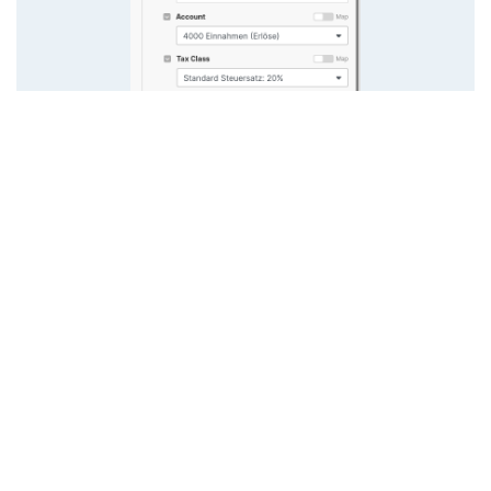
Das Steuermapping ist dafür da, die
Steuersätze in Magento 2 mit den Konten
und Steuersätzen in FreeFinance zu
verbinden.