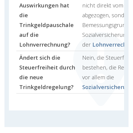
Auswirkungen hat
nicht direkt vom
Lo
die
abgezogen, sondern
Trinkgeldpauschale
Bemessungsgrundlag
auf die
Sozialversicherungsb
Lohnverrechnung?
der
Lohnverrechn
Ändert sich die
Nein, die Steuerfreih
Steuerfreiheit durch
bestehen, die Regelu
die neue
vor allem die
Trinkgeldregelung?
Sozialversicherun