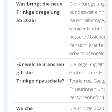
Was bringt die neue
Die Neuregelung sch
Trinkgeldregelung
bundesweit einheitl
ab 2026?
Pauschalbeträge, me
weniger Nachforde
bessere Absicherun
Pension, Krankenge
Arbeitslosengeld.
Für welche Branchen
Die Regelung gilt vor
gilt die
Gastronomie, Hotell
Trinkgeldpauschale?
Tourismus, Gastgew
Friseurinnen und d
Personenbeförderu
Welche
Die Trinkgeldpausch