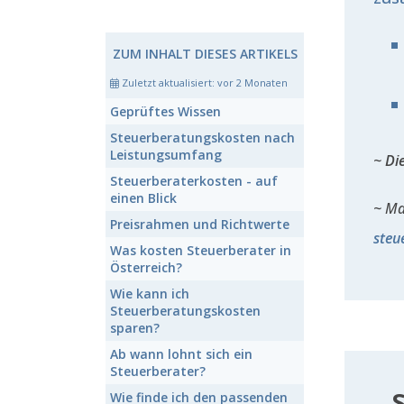
ZUM INHALT DIESES ARTIKELS
Zuletzt aktualisiert:
vor 2 Monaten
Geprüftes
Wissen
Steuerberatungskosten
nach
Leistungsumfang
Di
Steuerberaterkosten
- auf
einen Blick
Ma
Preisrahmen
und
Richtwerte
steu
Was kosten
Steuerberater
in
Österreich?
Wie kann ich
Steuerberatungskosten
sparen?
Ab wann lohnt sich ein
Steuerberater?
Wie finde ich den
passenden