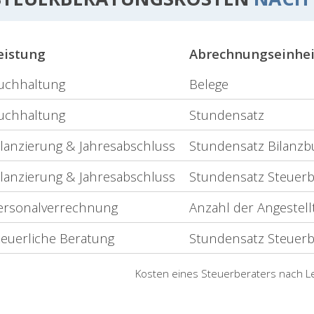
eistung
Abrechnungseinhei
uchhaltung
Belege
uchhaltung
Stundensatz
ilanzierung & Jahresabschluss
Stundensatz Bilanzb
ilanzierung & Jahresabschluss
Stundensatz Steuer
ersonalverrechnung
Anzahl der Angestell
teuerliche Beratung
Stundensatz Steuer
Kosten eines Steuerberaters nach Le