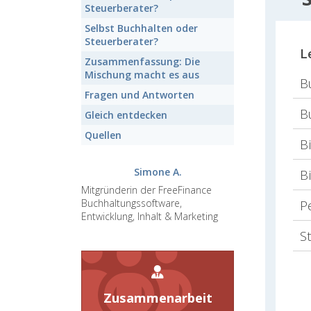
Steuerberater?
Selbst Buchhalten
oder
Steuerberater?
L
Zusammenfassung:
Die
Mischung macht es aus
B
Fragen und Antworten
B
Gleich entdecken
Quellen
B
Simone A.
B
Mitgründerin der FreeFinance
Buchhaltungssoftware,
P
Entwicklung, Inhalt & Marketing
S
Zusammenarbeit