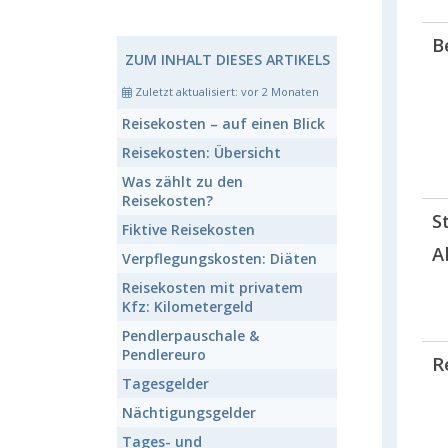
B
ZUM INHALT DIESES ARTIKELS
Zuletzt aktualisiert:
vor 2 Monaten
Reisekosten
– auf einen Blick
Reisekosten:
Übersicht
Was zählt zu den
Reisekosten
?
S
Fiktive
Reisekosten
A
Verpflegungskosten:
Diäten
Reisekosten mit privatem
Kfz:
Kilometergeld
Pendlerpauschale
&
Pendlereuro
R
Tages
gelder
Nächtigungs
gelder
Tages- und