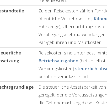
Nebenkosten.
estandteile
Zu den Reisekosten zählen Fahrtkos
öffentliche Verkehrsmittel,
Kilom
Fahrzeuge), Übernachtungskosten
Verpflegungsmehraufwendungen 
Parkgebühren und Mautkosten.
teuerliche
Reisekosten sind unter bestimmt
bsetzung
Betriebsausgaben
(bei unselbst
Werbungskosten)
steuerlich abs
beruflich veranlasst sind.
echtsgrundlage
Die steuerliche Absetzbarkeit von
geregelt, der die Voraussetzung
die Geltendmachung dieser Kosten