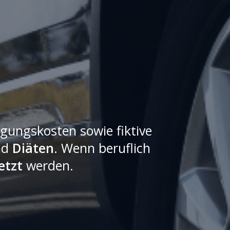
gungskosten sowie fiktive
nd
Diäten
. Wenn beruflich
etzt
werden.