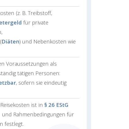
ten (z. B. Treibstoff,
etergeld
für private
,
(
Diäten
) und Nebenkosten wie
en Voraussetzungen als
ständig tätigen Personen:
etzbar
, sofern sie eindeutig
 Reisekosten ist in
§ 26 EStG
en und Rahmenbedingungen für
 festlegt.