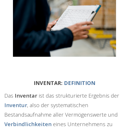
INVENTAR:
DEFINITION
Das
Inventar
ist das strukturierte Ergebnis der
Inventur
, also der systematischen
Bestandsaufnahme aller Vermögenswerte und
Verbindlichkeiten
eines Unternehmens zu