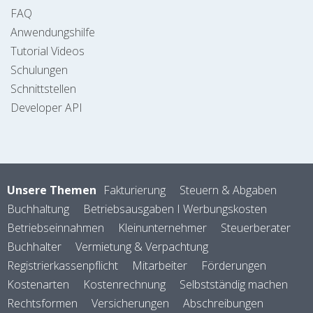
FAQ
Anwendungshilfe
Tutorial Videos
Schulungen
Schnittstellen
Developer API
Unsere Themen
Fakturierung
Steuern & Abgaben
Buchhaltung
Betriebsausgaben I Werbungskosten
Betriebseinnahmen
Kleinunternehmer
Steuerberater
Buchhalter
Vermietung & Verpachtung
Registrierkassenpflicht
Mitarbeiter
Förderungen
Kostenarten
Kostenrechnung
Selbstständig machen
Rechtsformen
Versicherungen
Abschreibungen