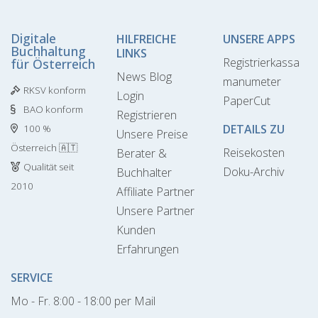
Digitale
HILFREICHE
UNSERE APPS
Buchhaltung
LINKS
Registrierkassa
für Österreich
News Blog
manumeter
RKSV konform
Login
PaperCut
BAO konform
Registrieren
DETAILS ZU
100 %
Unsere Preise
Österreich 🇦🇹
Reisekosten
Berater &
Qualität seit
Doku-Archiv
Buchhalter
2010
Affiliate Partner
Unsere Partner
Kunden
Erfahrungen
SERVICE
Mo - Fr. 8:00 - 18:00 per Mail