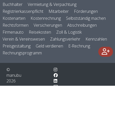
Buchhalter
Vermietung & Verpachtung
Registrierkassenpflicht
Mitarbeiter
Förderungen
Kostenarten
Kostenrechnung
Selbstständig machen
Rechtsformen
Versicherungen
Abschreibungen
Firmenauto
Reisekosten
Zoll & Logistik
Verein & Vereinswesen
Zahlungsverkehr
Kennzahlen
Preisgestaltung
Geld verdienen
E-Rechnung
Rechnungsprogramm
©
manubu
2026
powered by
FAQ
magnolia cms
About
AGB
Datenschutzerklärung / DSGVO
Impressum