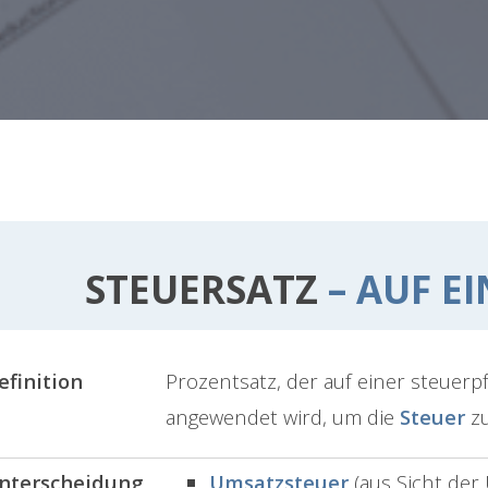
STEUERSATZ
– AUF EI
efinition
Prozentsatz, der auf einer steuerp
angewendet wird, um die
Steuer
zu
nterscheidung
Umsatzsteuer
(aus Sicht de