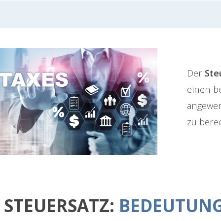
Der
Ste
einen b
angewen
zu bere
STEUERSATZ:
BEDEUTUNG