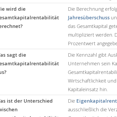
ie wird die
Die Berechnung erfolg
esamtkapitalrentabilität
Jahresüberschuss
und
erechnet?
das Gesamtkapital get
multipliziert werden. 
Prozentwert angegebe
as sagt die
Die Kennzahl gibt Ausk
esamtkapitalrentabilität
Unternehmen sein Kapi
us?
Gesamtkapitalrentabili
Wirtschaftlichkeit und
Kapitaleinsatz hin.
as ist der Unterschied
Die
Eigenkapitalrent
wischen
ausschließlich die Ver