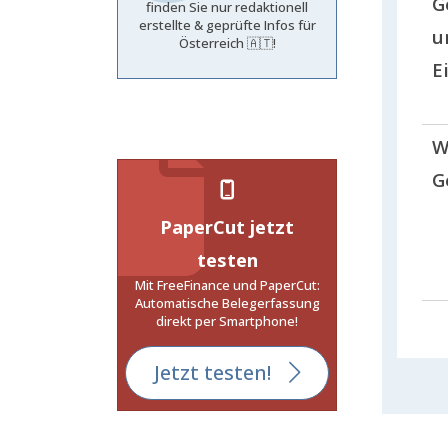
G
finden Sie nur redaktionell
erstellte & geprüfte Infos für
u
Österreich 🇦🇹!
E
W
G
PaperCut jetzt
testen
Mit FreeFinance und PaperCut:
Automatische Belegerfassung
direkt per Smartphone!
Jetzt testen!