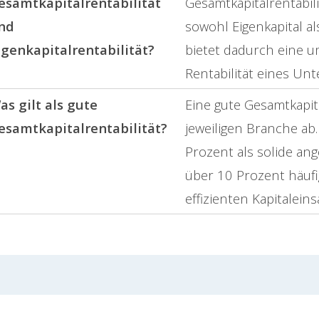
esamtkapitalrentabilität
Gesamtkapitalrentabili
nd
sowohl Eigenkapital a
igenkapitalrentabilität?
bietet dadurch eine u
Rentabilität eines Un
as gilt als gute
Eine gute Gesamtkapita
esamtkapitalrentabilität?
jeweiligen Branche ab
Prozent als solide a
über 10 Prozent häufi
effizienten Kapitalein