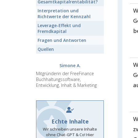
Gesamtkapitalrentabilität?
W
Interpretation und
Richtwerte der
Kennzahl
G
Leverage-Effekt
und
b
Fremdkapital
Fragen und Antworten
Quellen
W
Simone A.
Mitgründerin der FreeFinance
G
Buchhaltungssoftware,
a
Entwicklung, Inhalt & Marketing
W
Echte Inhalte
z
Wir schreiben unsere Inhalte
ohne Chat-GPT & Co! Hier