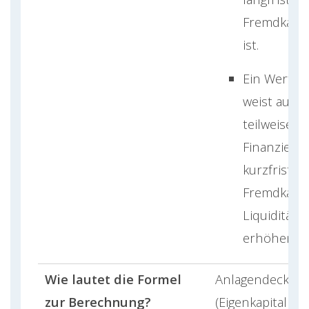
Fremdkapit
ist.
Ein Wert u
weist auf e
teilweise
Finanzieru
kurzfristige
Fremdkapita
Liquiditätsr
erhöhen k
Wie lautet die Formel
Anlagendeckung
zur Berechnung?
(Eigenkapital +