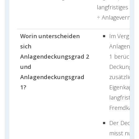
langfristiges Fr
÷ Anlagevermög
Worin unterscheiden
Im Verglei
sich
Anlagende
Anlagendeckungsgrad 2
1 berücksic
und
Deckungsg
Anlagendeckungsgrad
zusätzlich
1?
Eigenkapita
langfristige
Fremdkapita
Der Deckun
misst nur d