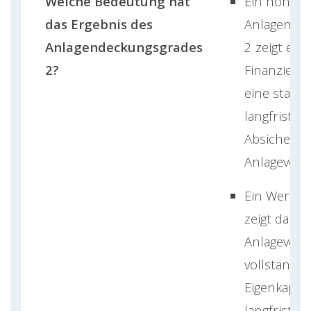
Welche Bedeutung hat
Ein hoher
das Ergebnis des
Anlagende
Anlagendeckungsgrades
2 zeigt eine
2?
Finanzieru
eine stabile
langfristige
Absicherun
Anlageverm
Ein Wert ü
zeigt daher
Anlagever
vollständig
Eigenkapita
langfristige