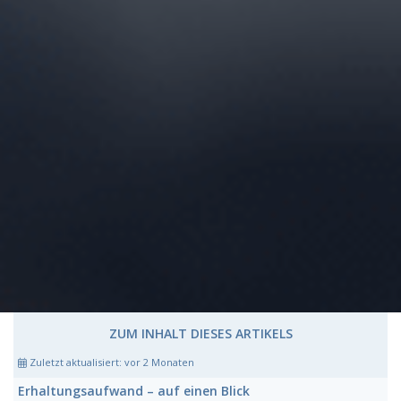
ZUM INHALT DIESES ARTIKELS
Zuletzt aktualisiert:
vor 2 Monaten
Erhaltungsaufwand
– auf einen Blick