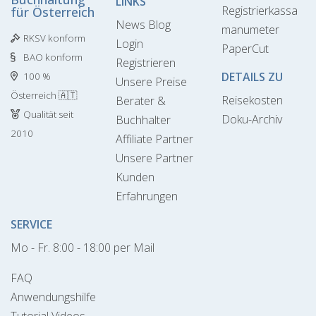
LINKS
Registrierkassa
für Österreich
News Blog
manumeter
RKSV konform
Login
PaperCut
BAO konform
Registrieren
DETAILS ZU
100 %
Unsere Preise
Österreich 🇦🇹
Reisekosten
Berater &
Qualität seit
Doku-Archiv
Buchhalter
2010
Affiliate Partner
Unsere Partner
Kunden
Erfahrungen
SERVICE
Mo - Fr. 8:00 - 18:00 per Mail
FAQ
Anwendungshilfe