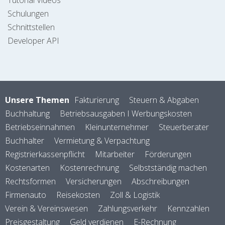
Tutorial Videos
Schulungen
Schnittstellen
Developer API
Unsere Themen
Fakturierung
Steuern & Abgaben
Buchhaltung
Betriebsausgaben I Werbungskosten
Betriebseinnahmen
Kleinunternehmer
Steuerberater
Buchhalter
Vermietung & Verpachtung
Registrierkassenpflicht
Mitarbeiter
Förderungen
Kostenarten
Kostenrechnung
Selbstständig machen
Rechtsformen
Versicherungen
Abschreibungen
Firmenauto
Reisekosten
Zoll & Logistik
Verein & Vereinswesen
Zahlungsverkehr
Kennzahlen
Preisgestaltung
Geld verdienen
E-Rechnung