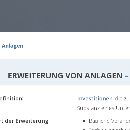
 Anlagen
ERWEITERUNG VON ANLAGEN
–
efinition:
Investitionen
, die 
Substanz eines Unt
rt der Erweiterung:
Bauliche Verän