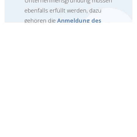
Unternehmensgründung müssen
ebenfalls erfüllt werden, dazu
gehören die
Anmeldung des
Gewerbes
, die Registrierung beim
Finanzamt und weitere administrative
Vorgänge.
Mehr zum Thema
Fachprüfung und Ausbildung:
Fachprüfung für Buchhalter
: Eine
entsprechende Fachprüfung ist