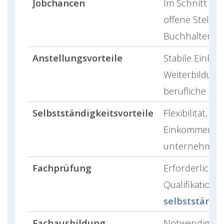
Jobchancen
Im Schnitt ste
offene Stelle
Buchhalter in 
Anstellungsvorteile
Stabile Einko
Weiterbildung
berufliche Sic
Selbstständigkeitsvorteile
Flexibilität, h
Einkommenspo
unternehmeris
Fachprüfung
Erforderlich f
Qualifikation a
selbstständi
Fachausbildung
Notwendig zur