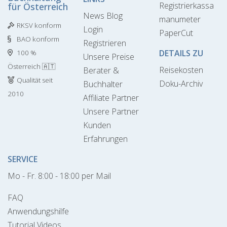
Registrierkassa
für Österreich
News Blog
manumeter
RKSV konform
Login
PaperCut
BAO konform
Registrieren
DETAILS ZU
100 %
Unsere Preise
Österreich 🇦🇹
Reisekosten
Berater &
Qualität seit
Doku-Archiv
Buchhalter
2010
Affiliate Partner
Unsere Partner
Kunden
Erfahrungen
SERVICE
Mo - Fr. 8:00 - 18:00 per Mail
FAQ
Anwendungshilfe
Tutorial Videos