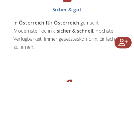
Sicher & gut
In Österreich für Österreich
gemacht.
Modernste Technik,
sicher & schnell
. Höchste
Verfügbarkeit. Immer gesetzteskonform. Einfach
zu lernen.
Sofort startklar
Keine Installation und Updates nötig auf Ihrem
Gerät, auch für Mac verwendbar. Online und stets
24x7 verfügbar. Unverbindlich loslegen.