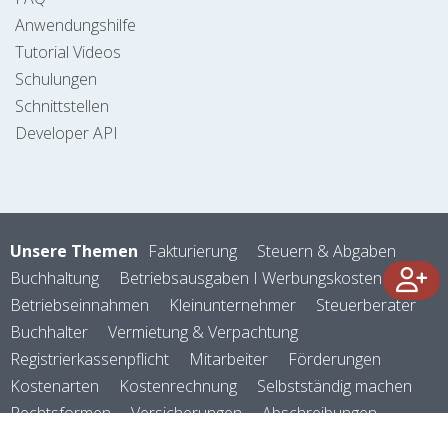
Anwendungshilfe
Tutorial Videos
Schulungen
Schnittstellen
Developer API
Unsere Themen
Fakturierung
Steuern & Abgaben
Buchhaltung
Betriebsausgaben I Werbungskosten
Betriebseinnahmen
Kleinunternehmer
Steuerberater
Buchhalter
Vermietung & Verpachtung
Registrierkassenpflicht
Mitarbeiter
Förderungen
Kostenarten
Kostenrechnung
Selbstständig machen
Rechtsformen
Versicherungen
Abschreibungen
Firmenauto
Reisekosten
Zoll & Logistik