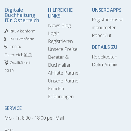
Digitale
HILFREICHE
UNSERE APPS
Buchhaltung
LINKS
Registrierkassa
für Österreich
News Blog
manumeter
RKSV konform
Login
PaperCut
BAO konform
Registrieren
DETAILS ZU
100 %
Unsere Preise
Österreich 🇦🇹
Reisekosten
Berater &
Qualität seit
Doku-Archiv
Buchhalter
2010
Affiliate Partner
Unsere Partner
Kunden
Erfahrungen
SERVICE
Mo - Fr. 8:00 - 18:00 per Mail
FAQ